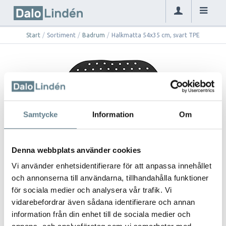
Start
/
Sortiment
/
Badrum
/
Halkmatta 54x35 cm, svart TPE
Samtycke
Information
Om
Halkmatta 54x35 cm, svart TPE
Denna webbplats använder cookies
9712602-10
Vi använder enhetsidentifierare för att anpassa innehållet
och annonserna till användarna, tillhandahålla funktioner
för sociala medier och analysera vår trafik. Vi
Beskrivning
vidarebefordrar även sådana identifierare och annan
information från din enhet till de sociala medier och
Halkmatta gjord av TPE 54x35 cm Svart