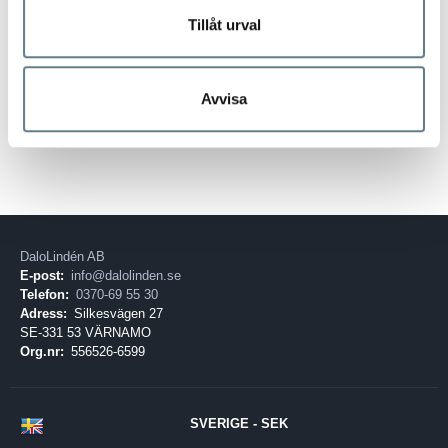
-
0
Tillåt urval
3
40cm
Avvisa
DaloLindén AB
E-post:
info@dalolinden.se
Telefon:
0370-69 55 30
Adress:
Silkesvägen 27
SE-331 53 VÄRNAMO
Org.nr:
556526-6599
SVERIGE - SEK