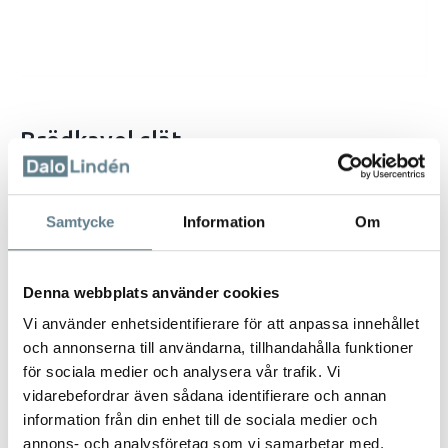
Brödkavel slät
E-2210A
Samtycke
Information
Om
Beskrivning
Slät brödkavel tillverkad av bok
Diameter: 6,5cm
Denna webbplats använder cookies
FSC-märkt
Vi använder enhetsidentifierare för att anpassa innehållet
och annonserna till användarna, tillhandahålla funktioner
2
2
för sociala medier och analysera vår trafik. Vi
1
vidarebefordrar även sådana identifierare och annan
0
information från din enhet till de sociala medier och
7
annons- och analysföretag som vi samarbetar med.
-