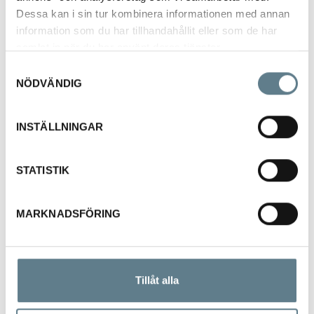
0
Dessa kan i sin tur kombinera informationen med annan
3
information som du har tillhandahållit eller som de har
samlat in när du har använt deras tjänster.
17cm
Samtyckesval
NÖDVÄNDIG
2
2
1
INSTÄLLNINGAR
0
0
-
STATISTIK
1
0
25cm
MARKNADSFÖRING
2
2
1
Tillåt alla
0
6