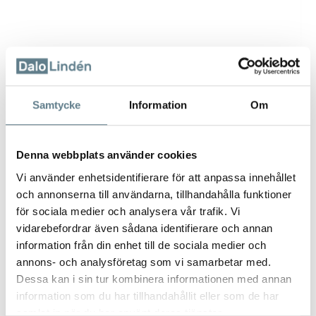
Bunkar, låg modell, rostfritt stål
Samtycke
Information
Om
E-5131
Denna webbplats använder cookies
Beskrivning
Vi använder enhetsidentifierare för att anpassa innehållet
Klassisk bunke i rostfritt stål med stort användningsområde i köket.
och annonserna till användarna, tillhandahålla funktioner
Stilren bunke som kan användas till allt från att vispa grädde till att
för sociala medier och analysera vår trafik. Vi
servera färska sallader.
vidarebefordrar även sådana identifierare och annan
Staplingsbara.
information från din enhet till de sociala medier och
Livsmedelsgodkända och klarar temperaturer från -20°C till max
annons- och analysföretag som vi samarbetar med.
250°C.
Dessa kan i sin tur kombinera informationen med annan
Kan maskindiskas. Ej användas i mikrovågsugn.
information som du har tillhandahållit eller som de har
samlat in när du har använt deras tjänster.