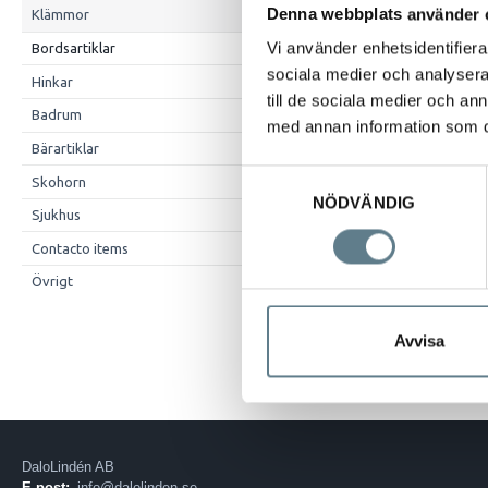
Denna webbplats använder 
Klämmor
Vi använder enhetsidentifierar
Bordsartiklar
sociala medier och analysera 
Hinkar
till de sociala medier och a
Badrum
med annan information som du 
Bärartiklar
Samtyckesval
Skohorn
NÖDVÄNDIG
Sjukhus
Contacto items
Beskrivning
Övrigt
Margarinask 1 
Tillverkad av S
Avvisa
DaloLindén AB
E-post:
info@dalolinden.se