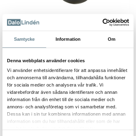
Samtycke
Information
Om
Denna webbplats använder cookies
Vi använder enhetsidentifierare för att anpassa innehållet
och annonserna till användarna, tillhandahålla funktioner
Måttsats plast svart, PP
för sociala medier och analysera vår trafik. Vi
9831502-03
vidarebefordrar även sådana identifierare och annan
information från din enhet till de sociala medier och
annons- och analysföretag som vi samarbetar med.
Beskrivning
Dessa kan i sin tur kombinera informationen med annan
Måttsats i 5 delar, 1dl, 0,5 dl, msk, tsk, krm.
information som du har tillhandahållit eller som de har
Tillverkad av PP
samlat in när du har använt deras tjänster.