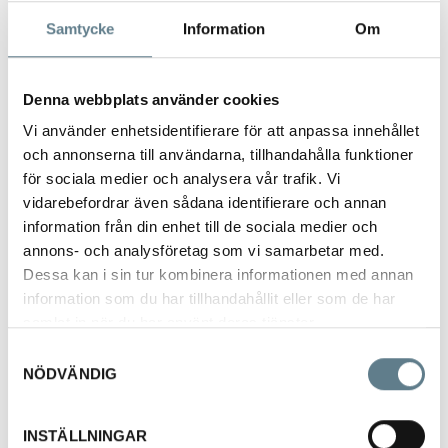
Samtycke
Information
Om
Denna webbplats använder cookies
Vi använder enhetsidentifierare för att anpassa innehållet
Hundskål låg 220x57 mm 1,3 l
och annonserna till användarna, tillhandahålla funktioner
524202-03
för sociala medier och analysera vår trafik. Vi
vidarebefordrar även sådana identifierare och annan
information från din enhet till de sociala medier och
Beskrivning
annons- och analysföretag som vi samarbetar med.
Hundskål 1,4 L låg modell Diam 220 mm höjd 57 mm
Dessa kan i sin tur kombinera informationen med annan
Tillverkad av rostfritt stål 18/10.
information som du har tillhandahållit eller som de har
samlat in när du har använt deras tjänster.
Samtyckesval
NÖDVÄNDIG
INSTÄLLNINGAR