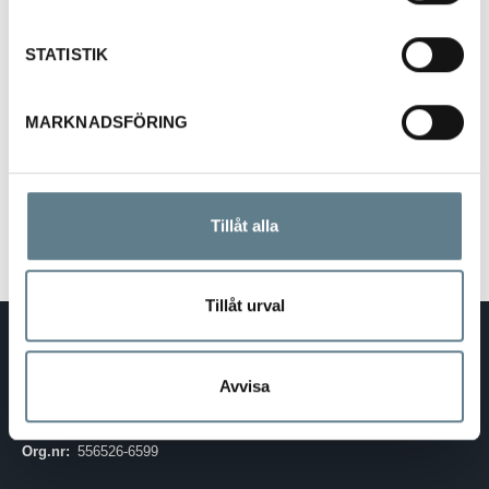
STATISTIK
twixit! Megaklämma 24 cm
42400-10
MARKNADSFÖRING
Visa
Tillåt alla
Tillåt urval
DaloLindén AB
E-post:
info@dalolinden.se
Avvisa
Telefon:
0370-69 55 30
Adress:
Silkesvägen 27
SE-331 53 VÄRNAMO
Org.nr:
556526-6599