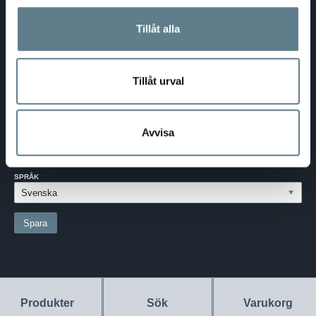
E-post:
info@dalolinden.se
Telefon:
0370-69 55 30
Tillåt alla
Adress:
Silkesvägen 27
SE-331 53 VÄRNAMO
Org.nr:
556526-6599
Tillåt urval
SVERIGE - SEK
Välj dina inställningar
Avvisa
LAND:
SVERIGE
SPRÅK
Produkter
Sök
Varukorg