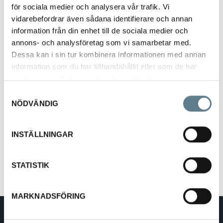
för sociala medier och analysera vår trafik. Vi
vidarebefordrar även sådana identifierare och annan
information från din enhet till de sociala medier och
Smörkniv 210 mm, svart
annons- och analysföretag som vi samarbetar med.
941100-10
Dessa kan i sin tur kombinera informationen med annan
information som du har tillhandahållit eller som de har
samlat in när du har använt deras tjänster.
Beskrivning
Samtyckesval
NÖDVÄNDIG
Smörkniv gjord av PA, Svart
210 mm
INSTÄLLNINGAR
Materialet tål relativt höga temperaturer upp till 260 grader. Tål
maskindisk.
STATISTIK
MARKNADSFÖRING
DaloLindén AB