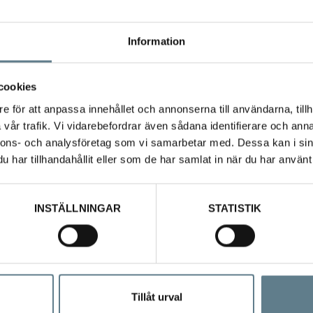
Information
cookies
e för att anpassa innehållet och annonserna till användarna, tillh
vår trafik. Vi vidarebefordrar även sådana identifierare och anna
nnons- och analysföretag som vi samarbetar med. Dessa kan i sin
har tillhandahållit eller som de har samlat in när du har använt 
av PA, Svart
INSTÄLLNINGAR
STATISTIK
lativt höga temperaturer upp till 260 grader. Tål maskindisk.
Tillåt urval