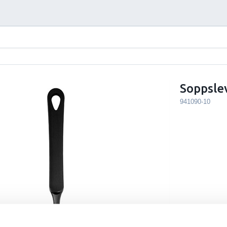
Soppsle
941090-10