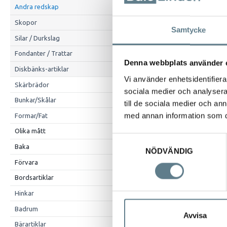
Andra redskap
Skopor
Samtycke
Silar / Durkslag
Fondanter / Trattar
Denna webbplats använder 
Diskbänks-artiklar
Vi använder enhetsidentifierar
Skärbrädor
sociala medier och analysera 
Bunkar/Skålar
till de sociala medier och a
med annan information som du 
Formar/Fat
Beskrivning
Olika mått
Soppslev gjord 
Samtyckesval
285 mm
Baka
NÖDVÄNDIG
Materialet tål re
Förvara
Bordsartiklar
Hinkar
Badrum
Avvisa
Bärartiklar