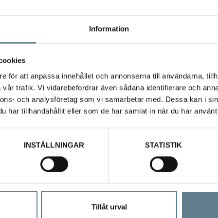
Information
cookies
e för att anpassa innehållet och annonserna till användarna, tillh
vår trafik. Vi vidarebefordrar även sådana identifierare och anna
nnons- och analysföretag som vi samarbetar med. Dessa kan i sin
har tillhandahållit eller som de har samlat in när du har använt 
 av PA, Svart
INSTÄLLNINGAR
STATISTIK
lativt höga temperaturer upp till 260 grader. Tål maskindisk.
Tillåt urval