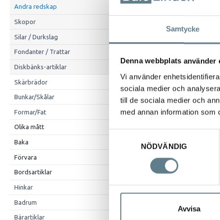
Andra redskap
Skopor
Samtycke
Silar / Durkslag
Fondanter / Trattar
Denna webbplats använder 
Diskbänks-artiklar
Vi använder enhetsidentifierar
Skärbrädor
sociala medier och analysera 
Bunkar/Skålar
till de sociala medier och a
med annan information som du 
Formar/Fat
Beskrivning
Olika mått
Stekspade smal
Samtyckesval
285 mm
Baka
NÖDVÄNDIG
Materialet tål re
Förvara
Bordsartiklar
Hinkar
Badrum
Avvisa
Bärartiklar