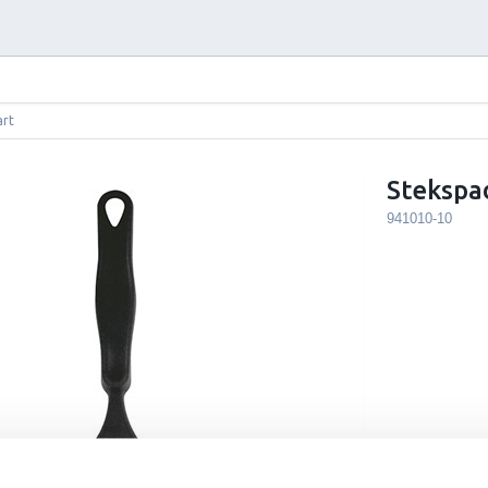
art
Stekspa
941010-10