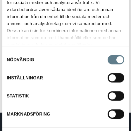
för sociala medier och analysera vår trafik. Vi
vidarebefordrar även sådana identifierare och annan
information från din enhet till de sociala medier och
annons- och analysföretag som vi samarbetar med.
Dessa kan i sin tur kombinera informationen med annan
information som du har tillhandahållit eller som de har
Smörkniv av bok 18 cm
samlat in när du har använt deras tjänster.
55027
Samtyckesval
NÖDVÄNDIG
Beskrivning
INSTÄLLNINGAR
Smörkniv av bok
Längd 180 mm
STATISTIK
MARKNADSFÖRING
DaloLindén AB
E-post:
info@dalolinden.se