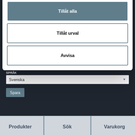
Telefon:
0370-69 55 30
Tillåt alla
Adress:
Silkesvägen 27
SE-331 53 VÄRNAMO
Org.nr:
556526-6599
Tillåt urval
SVERIGE - SEK
Välj dina inställningar
Avvisa
LAND:
SVERIGE
SPRÅK
Produkter
Sök
Varukorg