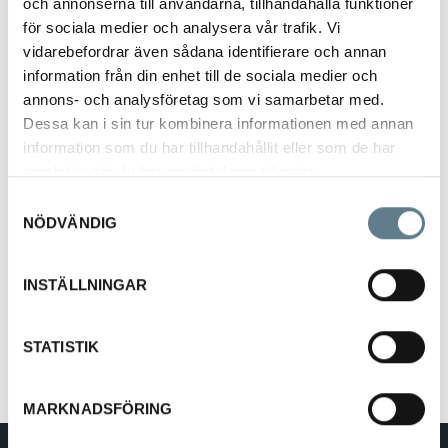
och annonserna till användarna, tillhandahålla funktioner
för sociala medier och analysera vår trafik. Vi
vidarebefordrar även sådana identifierare och annan
information från din enhet till de sociala medier och
annons- och analysföretag som vi samarbetar med.
Dessa kan i sin tur kombinera informationen med annan
Skärbräda ANTI-SLIP 27cm x 19cm
information som du har tillhandahållit eller som de har
9172331-10
samlat in när du har använt deras tjänster.
Samtyckesval
NÖDVÄNDIG
Beskrivning
Skärbräda 270x190x9 mm, Svart/Lime, Antislip
INSTÄLLNINGAR
Tillverkad av PP/TPE - 2-komp
Finns även i färgerna Svart/Röd och Svart/Grå.
Önskas andra färgalternativ, vänligen kontakta DaloLindén.
STATISTIK
MARKNADSFÖRING