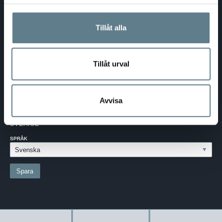
DaloLindén AB
E-post:
info@dalolinden.se
Tillåt alla
Telefon:
0370-69 55 30
Adress:
Silkesvägen 27
SE-331 53 VÄRNAMO
Org.nr:
556526-6599
Tillåt urval
SVERIGE - SEK
Avvisa
Välj dina inställningar
LAND:
SVERIGE
SPRÅK