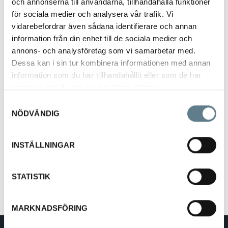
och annonserna till användarna, tillhandahålla funktioner
för sociala medier och analysera vår trafik. Vi
vidarebefordrar även sådana identifierare och annan
information från din enhet till de sociala medier och
annons- och analysföretag som vi samarbetar med.
Dessa kan i sin tur kombinera informationen med annan
Skärbräda ANTI-SLIP 35cm x 25cm
information som du har tillhandahållit eller som de har
9172158-10
samlat in när du har använt deras tjänster.
Samtyckesval
NÖDVÄNDIG
Beskrivning
Skärbräda 350x250x10 mm, Svart/Röd, Antislip
INSTÄLLNINGAR
Tillverkad av PP/TPE 2-komp
Finns även i färgerna Svart/Lime och Svart/Grå.
Önskas andra färgalternativ, vänligen kontakta DaloLindén.
STATISTIK
MARKNADSFÖRING