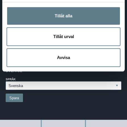
DaloLindén AB
E-post:
info@dalolinden.se
Tillåt alla
Telefon:
0370-69 55 30
Adress:
Silkesvägen 27
SE-331 53 VÄRNAMO
Org.nr:
556526-6599
Tillåt urval
SVERIGE - SEK
Avvisa
Välj dina inställningar
LAND:
SVERIGE
SPRÅK