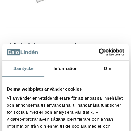
Skärbräda PROFFS raka kanter,
HD/PE
E-9136
Samtycke
Information
Om
Beskrivning
Denna webbplats använder cookies
Extra tåliga skärbrädor till proffsmiljöer.
Vi använder enhetsidentifierare för att anpassa innehållet
Tillverkade av HD / PE
Hörnen och kanterna är raka och skarpa
och annonserna till användarna, tillhandahålla funktioner
Endast vita är lagerlagda, dock i flera storlekar.
för sociala medier och analysera vår trafik. Vi
vidarebefordrar även sådana identifierare och annan
Går även att få med svarta gummifötter
information från din enhet till de sociala medier och