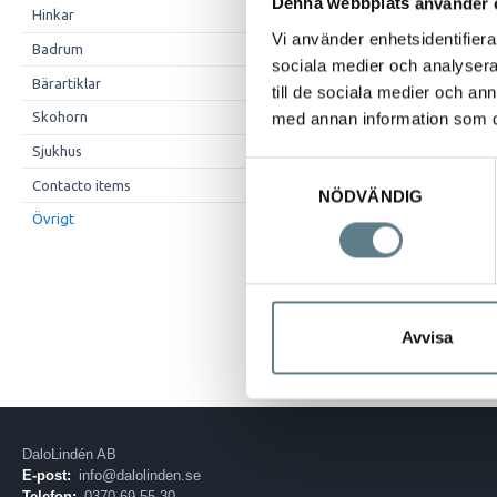
Denna webbplats använder 
Hinkar
Vi använder enhetsidentifierar
Badrum
sociala medier och analysera 
Bärartiklar
till de sociala medier och a
Skohorn
med annan information som du 
Sjukhus
Samtyckesval
Contacto items
NÖDVÄNDIG
Övrigt
Beskrivning
Äggskärare vit/s
Avvisa
DaloLindén AB
E-post:
info@dalolinden.se
Telefon:
0370-69 55 30