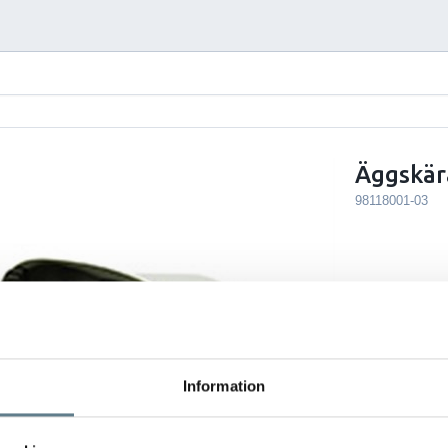
Äggskära
98118001-03
Information