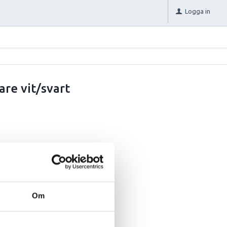
Logga in
re vit/svart
Om