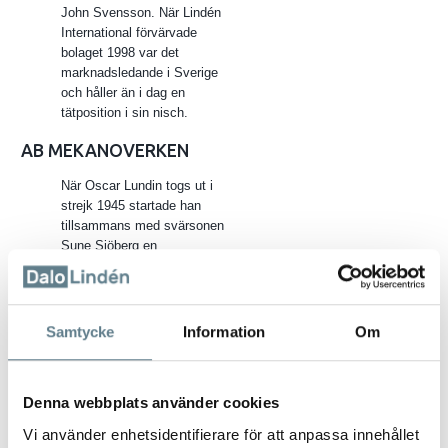
John Svensson. När Lindén
International förvärvade
bolaget 1998 var det
marknadsledande i Sverige
och håller än i dag en
tätposition i sin nisch.
AB MEKANOVERKEN
När Oscar Lundin togs ut i
strejk 1945 startade han
tillsammans med svärsonen
Sune Sjöberg en
verktygsfirma som fick
namnet Mekanoverken. De
första åren arbetade man på
uppdragsbasis men
Samtycke
Information
Om
efterhand startades
tillverkning av egna
produkter. 1953 började man
Denna webbplats använder cookies
tillverka Jonas
potatisskalare av rostfritt
Vi använder enhetsidentifierare för att anpassa innehållet
stål och vickbar kniv. En