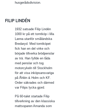
husgerådsdivision.
FILIP LINDÉN
1932 satsade Filip Lindén
1000 kr på ett tomtköp i lilla
Lanna utanför småländska
Bredaryd. Med tomtköpet
fick han en del virke och
började tillverka brödpenslar
av trä. Han fyllde en låda
med penslar och tog
motorcykeln till Stockholm
för att visa inköpsansvariga
på Åhlén & Holm och KF.
Order säkrades och därmed
var Filips lycka gjord.
På 60-talet startade Filip
tillverkning av den klassiska
mattsoparen Amanda som