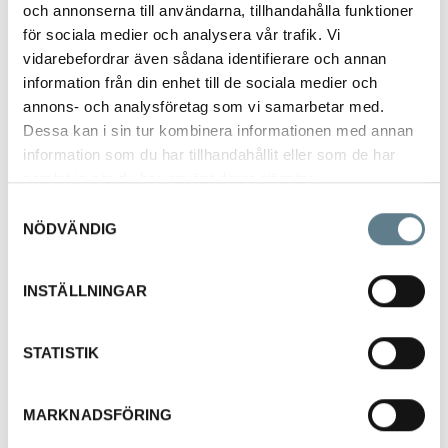
och annonserna till användarna, tillhandahålla funktioner
produkt som har blivit en
för sociala medier och analysera vår trafik. Vi
riktig klassiker och "bäst-i-
test" gång på gång.
vidarebefordrar även sådana identifierare och annan
Mekanoverken blev så
information från din enhet till de sociala medier och
småningom under-leverantör
annons- och analysföretag som vi samarbetar med.
till både Volvo och SAAB
Dessa kan i sin tur kombinera informationen med annan
och 1998 såldes
information som du har tillhandahållit eller som de har
husgerådsavdelningen till
Lindén International AB.
samlat in när du har använt deras tjänster.
Samtyckesval
DALOPLAST AB
NÖDVÄNDIG
Företaget grundas 1980.
Första produkten var en
INSTÄLLNINGAR
lökhackare. 1982 börjar man
tillverka skärbrädor och
1983 flyttar man in i nya
lokaler. 3 år senare tas
STATISTIK
första roboten i bruk. 2002
breddas sortimentet med
badrumsartiklar och 2010
MARKNADSFÖRING
köps varumärket Gourmaid