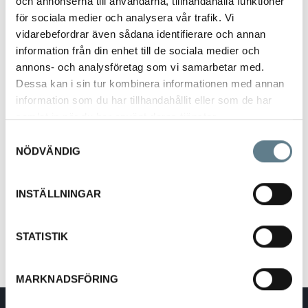
och annonserna till användarna, tillhandahålla funktioner
för sociala medier och analysera vår trafik. Vi
vidarebefordrar även sådana identifierare och annan
information från din enhet till de sociala medier och
annons- och analysföretag som vi samarbetar med.
Dessa kan i sin tur kombinera informationen med annan
Mugg 25 cl
information som du har tillhandahållit eller som de har
9549810-03
samlat in när du har använt deras tjänster.
Samtyckesval
NÖDVÄNDIG
Beskrivning
Mugg 25 cl, glasklar.
INSTÄLLNINGAR
Tillverkad av SAN.
STATISTIK
MARKNADSFÖRING