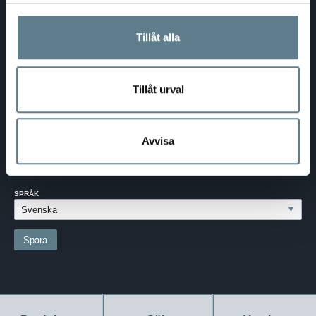
DaloLindén AB
E-post:
info@dalolinden.se
Telefon:
0370-69 55 30
Tillåt alla
Adress:
Silkesvägen 27
SE-331 53 VÄRNAMO
Org.nr:
556526-6599
Tillåt urval
SVERIGE - SEK
Avvisa
Välj dina inställningar
LAND:
SVERIGE
SPRÅK