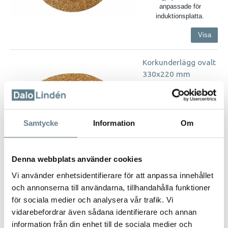
anpassade för
induktionsplatta.
Visa
Korkunderlägg ovalt
330x220 mm
55111-10
Korkunderlägg ovalt
330x220 mm, tjocklek
8mm
Samtycke
Information
Om
Denna webbplats använder cookies
Vi använder enhetsidentifierare för att anpassa innehållet
Visa
och annonserna till användarna, tillhandahålla funktioner
för sociala medier och analysera vår trafik. Vi
Korkunderlägg rund
vidarebefordrar även sådana identifierare och annan
form
information från din enhet till de sociala medier och