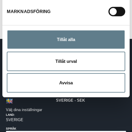
Visa
MARKNADSFÖRING
Tillåt alla
DaloLindén AB
E-post:
info@dalolinden.se
Tillåt urval
Telefon:
0370-69 55 30
Adress:
Silkesvägen 27
SE-331 53 VÄRNAMO
Org.nr:
556526-6599
Avvisa
SVERIGE - SEK
Välj dina inställningar
LAND:
SVERIGE
SPRÅK