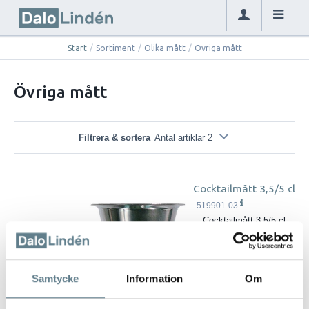
Start
/
Sortiment
/
Olika mått
/
Övriga mått
Övriga mått
Filtrera & sortera
Antal artiklar 2
Cocktailmått 3,5/5 cl
519901-03
Cocktailmått 3,5/5 cl
Tillverkat av rostfritt stål
18/10.
Graderat
Samtycke
Information
Om