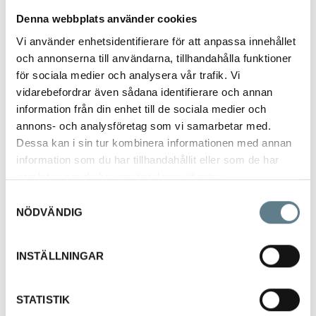
Denna webbplats använder cookies
Visa
Vi använder enhetsidentifierare för att anpassa innehållet
och annonserna till användarna, tillhandahålla funktioner
Måttbringare 0,5 l,
för sociala medier och analysera vår trafik. Vi
klar SAN
vidarebefordrar även sådana identifierare och annan
information från din enhet till de sociala medier och
9832510-03
Måttbringare 0,5 L klar
annons- och analysföretag som vi samarbetar med.
Tillverkad av SAN
Dessa kan i sin tur kombinera informationen med annan
Graderad på olika språk:
information som du har tillhandahållit eller som de har
Svenska, Finska,
samlat in när du har använt deras tjänster.
Engelska, Tyska,
Franska
Samtyckesval
Vatten (ml)
NÖDVÄNDIG
Mjöl, socker, ris (gram)
INSTÄLLNINGAR
STATISTIK