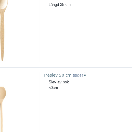
Längd 35 cm
Träslev 50 cm
55044
Slev av bok
50cm