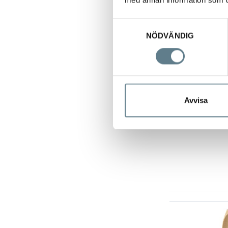
med annan information som du 
Samtyckesval
NÖDVÄNDIG
Avvisa