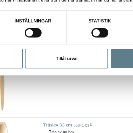
har tillhandahållit eller som de har samlat in när du har använt 
INSTÄLLNINGAR
STATISTIK
Träslev 30 cm
55040-03
Träslev av bok.
Längd 30 cm
Tillåt urval
Träslev 35 cm
55041-03
Träslev av bok.