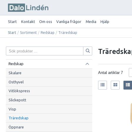
Start
Kontakt
Om oss
Vanliga frågor
Media
Hjälp
Start
/
Sortiment
/
Redskap
/
Träredskap
Träredska
Redskap
Antal artiklar
7
Skalare
Osthyvel
Vitlökspress
Slickepott
Visp
Träredskap
Öppnare