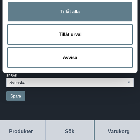
Telefon:
0370-69 55 30
Tillåt alla
Adress:
Silkesvägen 27
SE-331 53 VÄRNAMO
Org.nr:
556526-6599
Tillåt urval
SVERIGE - SEK
Välj dina inställningar
Avvisa
LAND:
SVERIGE
SPRÅK
Produkter
Sök
Varukorg