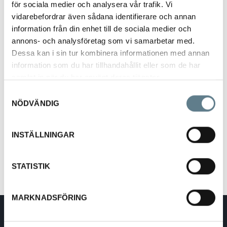
för sociala medier och analysera vår trafik. Vi
vidarebefordrar även sådana identifierare och annan
information från din enhet till de sociala medier och
annons- och analysföretag som vi samarbetar med.
Dessa kan i sin tur kombinera informationen med annan
information som du har tillhandahållit eller som de har
Stekspade svängd 28 cm
samlat in när du har använt deras tjänster.
55052-03
Samtyckesval
NÖDVÄNDIG
Beskrivning
INSTÄLLNINGAR
Stekspade av bok, svängd.
Längd 28 cm
STATISTIK
MARKNADSFÖRING
DaloLindén AB
E-post:
info@dalolinden.se