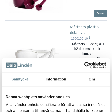
Visa
Måttsats plast 5
delar, vit
1950100-10
Måttsats i 5 delar, dl +
1/2 dl + msk + tsk +
krm, vit.
Tillverkad av PP.
Samtycke
Information
Om
Visa
Denna webbplats använder cookies
Måttsats plast svart,
PP
Vi använder enhetsidentifierare för att anpassa innehållet
9831502-03
och annonserna till användarna, tillhandahålla funktioner