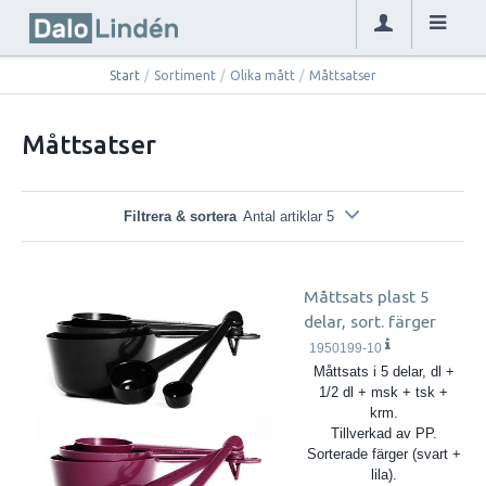
Start
/
Sortiment
/
Olika mått
/
Måttsatser
Måttsatser
Filtrera & sortera
Antal artiklar 5
Måttsats plast 5
delar, sort. färger
1950199-10
Måttsats i 5 delar, dl +
1/2 dl + msk + tsk +
krm.
Tillverkad av PP.
Sorterade färger (svart +
lila).