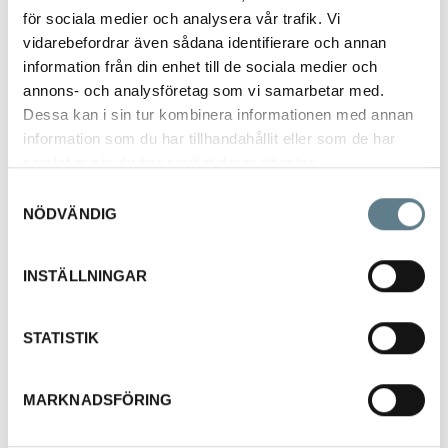
Måttsats i 5 delar, 1dl,
för sociala medier och analysera vår trafik. Vi
0,5 dl, msk, tsk, krm.
vidarebefordrar även sådana identifierare och annan
Tillverkad av PP
information från din enhet till de sociala medier och
annons- och analysföretag som vi samarbetar med.
Dessa kan i sin tur kombinera informationen med annan
information som du har tillhandahållit eller som de har
samlat in när du har använt deras tjänster.
Visa
Samtyckesval
NÖDVÄNDIG
Måttsats rf 4-delar
512016-03
Måttsats i 4 delar, dl +
INSTÄLLNINGAR
msk + tsk + krm.
Tillverkat av rostfritt stål
18/10.
STATISTIK
MARKNADSFÖRING