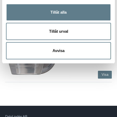
Visa
Tillåt alla
Måttsats RF, endast
decilitermått 0,1 l
512014-03
Tillåt urval
Decilitermått
Tillverkat av rostfritt stål
18/10.
Avvisa
Visa
DaloLindén AB