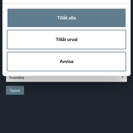
Telefon:
0370-69 55 30
Adress:
Silkesvägen 27
SE-331 53 VÄRNAMO
Tillåt alla
Org.nr:
556526-6599
Tillåt urval
SVERIGE - SEK
Välj dina inställningar
LAND:
Avvisa
SVERIGE
SPRÅK