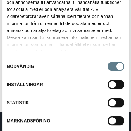
och annonserna till användarna, tillhandahålla funktioner
Klämman har i tester utförda av Sveriges Provnings- och
för sociala medier och analysera vår trafik. Vi
Forskningsinstitut
vidarebefordrar även sådana identifierare och annan
öppnats och stängts 1.000.000 gånger vid +23 C samt -20 C, utan
information från din enhet till de sociala medier och
mätbart slitage.
annons- och analysföretag som vi samarbetar med.
Finns i flera storlekar och åtskilliga färger utifrån önskemål.
Dessa kan i sin tur kombinera informationen med annan
information som du har tillhandahållit eller som de har
samlat in när du har använt deras tjänster.
4
4
0
Samtyckesval
4
c
4
NÖDVÄNDIG
6
0
m
0
4
c
6
0
8
0
m
0
x
INSTÄLLNINGAR
4
c
8
0
x
1
1
m
0
x
4
1
1
0
x
1
1
c
0
x
STATISTIK
4
4
m
0
x
c
0
x
m
0
x
MARKNADSFÖRING
x
DaloLindén AB
x
E-post:
info@dalolinden.se