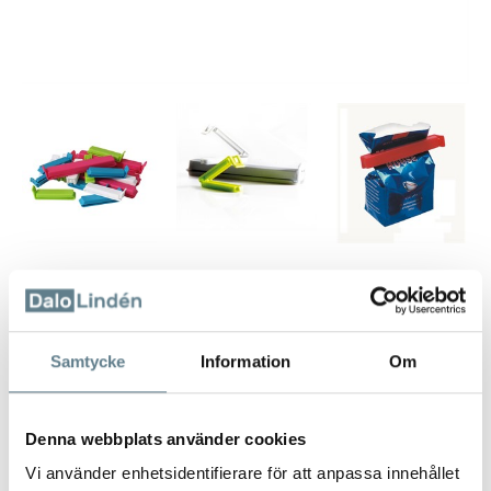
Påsklämmor
E-400
Samtycke
Information
Om
Beskrivning
Twixit! påsklämma tillverkad av PP.
Denna webbplats använder cookies
Försluter lufttätt, tål att användas i frys, mikrovågsugn och
Vi använder enhetsidentifierare för att anpassa innehållet
diskmaskin.