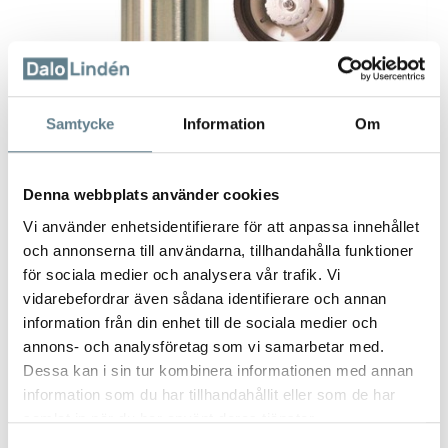
Samtycke
Information
Om
Denna webbplats använder cookies
Vi använder enhetsidentifierare för att anpassa innehållet
och annonserna till användarna, tillhandahålla funktioner
Kryddkvarn, svart
för sociala medier och analysera vår trafik. Vi
5520010-10
vidarebefordrar även sådana identifierare och annan
information från din enhet till de sociala medier och
annons- och analysföretag som vi samarbetar med.
Beskrivning
Dessa kan i sin tur kombinera informationen med annan
information som du har tillhandahållit eller som de har
Kryddkvarn Diam 50 mm höjd 215 mm, svart.
Tillverkad av rostfritt stål med svart överdel av bokträ.
samlat in när du har använt deras tjänster.
Keramiskt kvarnverk CrushGrind.