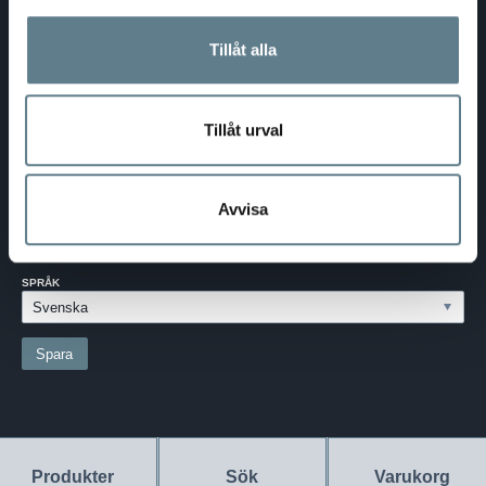
E-post:
info@dalolinden.se
Telefon:
0370-69 55 30
Tillåt alla
Adress:
Silkesvägen 27
SE-331 53 VÄRNAMO
Org.nr:
556526-6599
Tillåt urval
SVERIGE - SEK
Avvisa
Välj dina inställningar
LAND:
SVERIGE
SPRÅK
Produkter
Sök
Varukorg