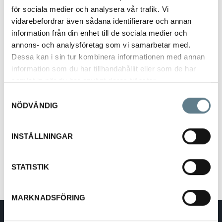
för sociala medier och analysera vår trafik. Vi
vidarebefordrar även sådana identifierare och annan
information från din enhet till de sociala medier och
annons- och analysföretag som vi samarbetar med.
Dessa kan i sin tur kombinera informationen med annan
Partyclip
information som du har tillhandahållit eller som de har
samlat in när du har använt deras tjänster.
22230
Samtyckesval
NÖDVÄNDIG
Beskrivning
Partyclips, vit.
INSTÄLLNINGAR
Tillverkad av
PP med silikonpackning
.
Hållare för vin- och champagneglas som kläms fast på tallrikskanten.
STATISTIK
MARKNADSFÖRING
DaloLindén AB