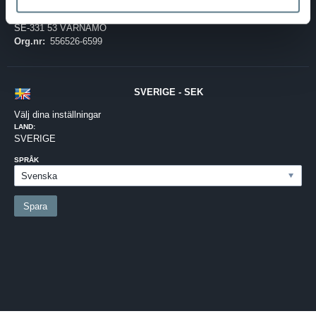
Telefon:
0370-69 55 30
Adress:
Silkesvägen 27
SE-331 53 VÄRNAMO
Org.nr:
556526-6599
SVERIGE - SEK
Välj dina inställningar
LAND:
SVERIGE
SPRÅK