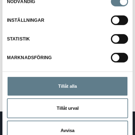
NÖDVÄNDIG
285mm
PA
INSTÄLLNINGAR
94B1060-10
STATISTIK
grå
MARKNADSFÖRING
285mm
BIO
Tillåt alla
Tillåt urval
DaloLindén AB
E-post:
info@dalolinden.se
Avvisa