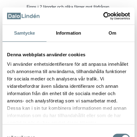
Finns i 2 längder och olika färger mot förfrågan.
941070-10
svart
Samtycke
Information
Om
190mm
Denna webbplats använder cookies
PA
Vi använder enhetsidentifierare för att anpassa innehållet
och annonserna till användarna, tillhandahålla funktioner
94B1070-10
för sociala medier och analysera vår trafik. Vi
grå
vidarebefordrar även sådana identifierare och annan
information från din enhet till de sociala medier och
190mm
annons- och analysföretag som vi samarbetar med.
BIO
Dessa kan i sin tur kombinera informationen med annan
information som du har tillhandahållit eller som de har
samlat in när du har använt deras tjänster.
941060-10
Samtyckesval
svart