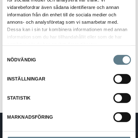
vidarebefordrar även sådana identifierare och annan
information från din enhet till de sociala medier och
annons- och analysföretag som vi samarbetar med.
Dessa kan i sin tur kombinera informationen med annan
information som du har tillhandahållit eller som de har
Vaskrensare
samlat in när du har använt deras tjänster.
17900
Samtyckesval
NÖDVÄNDIG
Beskrivning
INSTÄLLNINGAR
Vaskrensare med träskaft + röd sugkopp av TPE
STATISTIK
MARKNADSFÖRING
DaloLindén AB
E-post:
info@dalolinden.se
Telefon:
0370-69 55 30