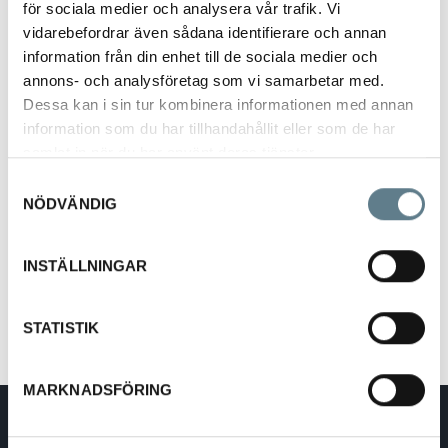
för sociala medier och analysera vår trafik. Vi
vidarebefordrar även sådana identifierare och annan
information från din enhet till de sociala medier och
annons- och analysföretag som vi samarbetar med.
Dessa kan i sin tur kombinera informationen med annan
information som du har tillhandahållit eller som de har
Colander 280 mm
samlat in när du har använt deras tjänster.
516101-03
Samtyckesval
NÖDVÄNDIG
Beskrivning
INSTÄLLNINGAR
Colander tillverkat av rostfritt stål 18/10.
Diam 280 mm, höjd 130 mm
STATISTIK
MARKNADSFÖRING
DaloLindén AB
E-post:
info@dalolinden.se