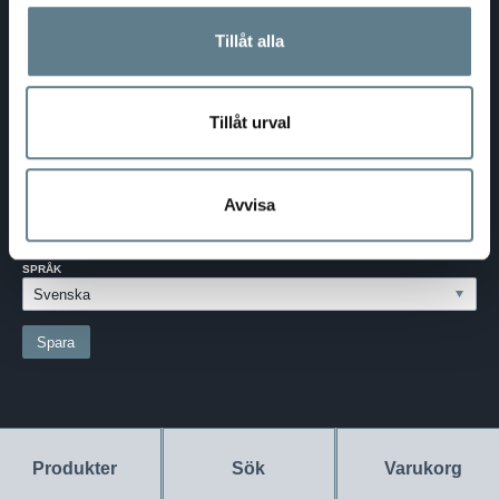
Telefon:
0370-69 55 30
Tillåt alla
Adress:
Silkesvägen 27
SE-331 53 VÄRNAMO
Org.nr:
556526-6599
Tillåt urval
SVERIGE - SEK
Välj dina inställningar
Avvisa
LAND:
SVERIGE
SPRÅK
Produkter
Sök
Varukorg