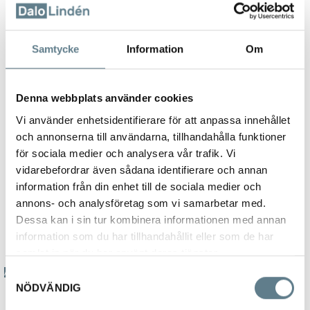
Samtycke
Information
Om
Pipsilar
Denna webbplats använder cookies
E-5150
Vi använder enhetsidentifierare för att anpassa innehållet
och annonserna till användarna, tillhandahålla funktioner
för sociala medier och analysera vår trafik. Vi
Beskrivning
vidarebefordrar även sådana identifierare och annan
Konisk perforerad pipsil tillverkad i rostfritt stål 18/10.
information från din enhet till de sociala medier och
annons- och analysföretag som vi samarbetar med.
Krok och handtag möjliggör olika upphängings- och
Dessa kan i sin tur kombinera informationen med annan
avlastningslösningar
information som du har tillhandahållit eller som de har
samlat in när du har använt deras tjänster.
Artnr Mått(LxBxH)
Samtyckesval
NÖDVÄNDIG
515010 Ø 10 cm