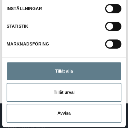
515014 Ø 14 cm
INSTÄLLNINGAR
515016 Ø 16 cm
515018 Ø 18,5 cm
STATISTIK
515020 Ø 20 cm
515023 Ø 23 cm
MARKNADSFÖRING
515025 Ø 25 cm
515027 Ø 27 cm
Tillåt alla
Tillåt urval
Avvisa
DaloLindén AB
E-post:
info@dalolinden.se
Telefon:
0370-69 55 30