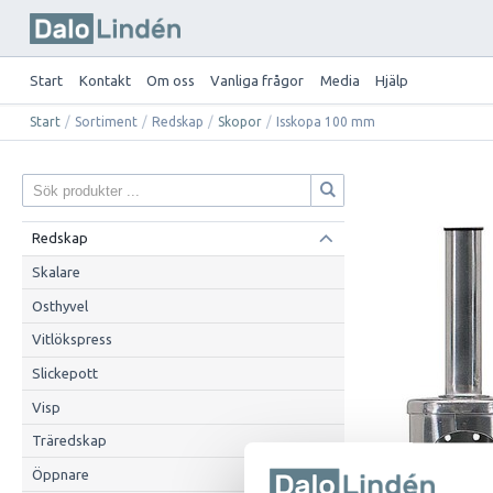
Start
Kontakt
Om oss
Vanliga frågor
Media
Hjälp
Start
/
Sortiment
/
Redskap
/
Skopor
/
Isskopa 100 mm
Redskap
Skalare
Osthyvel
Vitlökspress
Slickepott
Visp
Träredskap
Öppnare