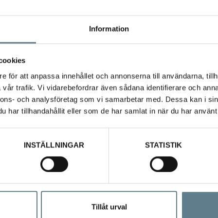
Information
cookies
e för att anpassa innehållet och annonserna till användarna, tillh
vår trafik. Vi vidarebefordrar även sådana identifierare och anna
nnons- och analysföretag som vi samarbetar med. Dessa kan i sin
har tillhandahållit eller som de har samlat in när du har använt 
l
tillverkad av rostfritt stål 18/10.
ngd 100 mm (exkl handtag)
INSTÄLLNINGAR
STATISTIK
Tillåt urval