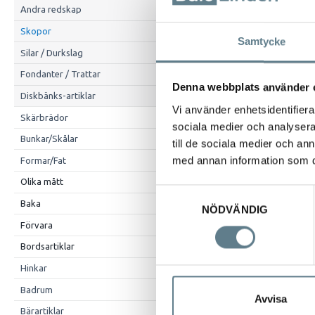
Andra redskap
Skopor
Samtycke
Silar / Durkslag
Fondanter / Trattar
Denna webbplats använder 
Diskbänks-artiklar
Vi använder enhetsidentifierar
Skärbrädor
sociala medier och analysera 
Bunkar/Skålar
till de sociala medier och a
med annan information som du 
Formar/Fat
Beskrivning
Olika mått
Isskopa med hå
Samtyckesval
Diam 50 mm, lä
Baka
NÖDVÄNDIG
Förvara
Bordsartiklar
Hinkar
Badrum
Avvisa
Bärartiklar