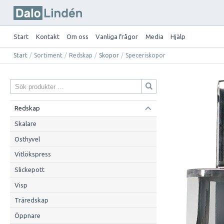
Start
Kontakt
Om oss
Vanliga frågor
Media
Hjälp
Start
/
Sortiment
/
Redskap
/
Skopor
/
Speceriskopor
Redskap
Skalare
Osthyvel
Vitlökspress
Slickepott
Visp
Träredskap
Öppnare