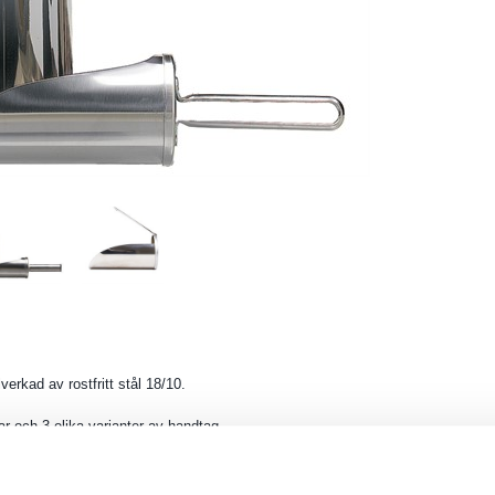
verkad av rostfritt stål 18/10.
kar och 3 olika varianter av handtag
meter Längd (exkl handtag) Variant