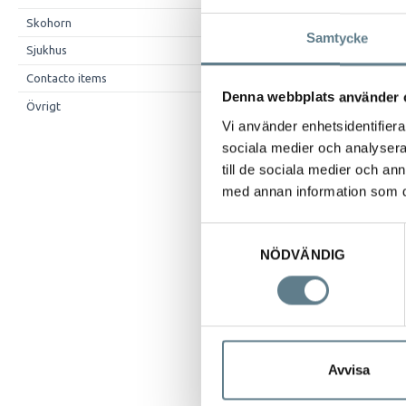
Skohorn
522001
Samtycke
Sjukhus
522002
Contacto items
522003 
Denna webbplats använder 
Övrigt
522004 
Vi använder enhetsidentifierar
522104 
sociala medier och analysera 
till de sociala medier och a
522005 
med annan information som du 
522105 
Samtyckesval
NÖDVÄNDIG
Avvisa