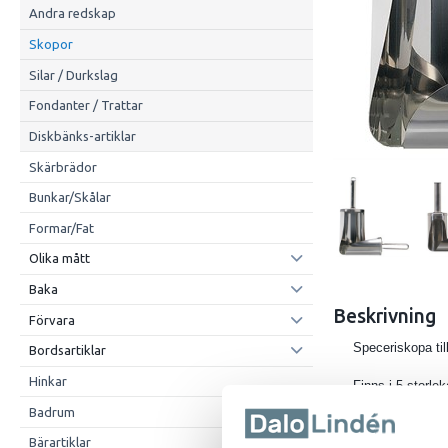
Andra redskap
Skopor
Silar / Durkslag
Fondanter / Trattar
Diskbänks-artiklar
Skärbrädor
Bunkar/Skålar
Formar/Fat
Olika mått
Baka
Beskrivning
Förvara
Speceriskopa till
Bordsartiklar
Hinkar
Finns i 5 storle
Badrum
Artnr Dia
Bärartiklar