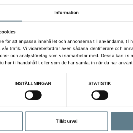
 50mm 100 mm Rörhandtag
Information
 75mm 150 mm Bandhandtag
100mm 190 mm Bandhandtag
cookies
120mm 235 mm Bandhandtag
e för att anpassa innehållet och annonserna till användarna, tillh
120mm 235 mm Inåtvänt handtag
vår trafik. Vi vidarebefordrar även sådana identifierare och anna
nnons- och analysföretag som vi samarbetar med. Dessa kan i sin
155mm 250 mm Bandhandtag
har tillhandahållit eller som de har samlat in när du har använt 
155mm 250 mm Inåtvänt handtag
INSTÄLLNINGAR
STATISTIK
Tillåt urval