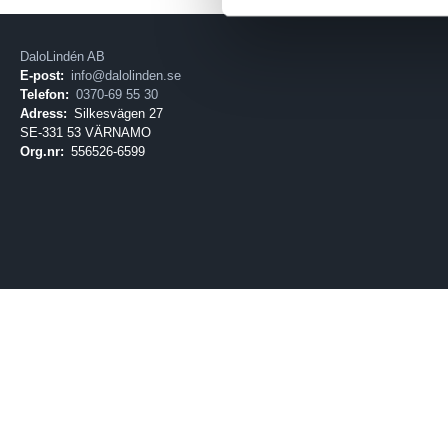
DaloLindén AB
E-post:
info@dalolinden.se
Telefon:
0370-69 55 30
Adress:
Silkesvägen 27
SE-331 53 VÄRNAMO
Org.nr:
556526-6599