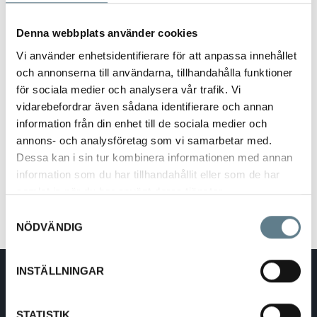
Vänligen kontakta oss för mer information
Tål maskindisk
Denna webbplats använder cookies
Vi använder enhetsidentifierare för att anpassa innehållet
(BIO-PE: 100% sockerrör, CO2-neutral och återvinningsbar)
och annonserna till användarna, tillhandahålla funktioner
för sociala medier och analysera vår trafik. Vi
9
vidarebefordrar även sådana identifierare och annan
≈
1
information från din enhet till de sociala medier och
9
P
7
3
≈
1
annons- och analysföretag som vi samarbetar med.
E
m
3
9
B
7
B
m
8
Dessa kan i sin tur kombinera informationen med annan
≈
1
I
m
3
x
information som du har tillhandahållit eller som de har
9
A
7
A
O
m
3
x
≈
1
n
m
B
samlat in när du har använt deras tjänster.
-
8
9
P
9
3
t
m
3
P
x
≈
1
Samtyckesval
E
m
4
i
3
E
x
9
P
4
5
NÖDVÄNDIG
m
0
B
8
≈
1
P
m
3
x
a
x
B
4
B
m
8
x
k
x
I
m
5
x
t
INSTÄLLNINGAR
O
m
3
x
DaloLindén AB
e
-
8
E-post:
info@dalolinden.se
r
P
x
Telefon:
0370-69 55 30
i
E
STATISTIK
x