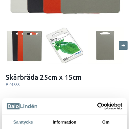
Skärbräda 25cm x 15cm
E-91338
Beskrivning
Skärbräda med integrerat handtag 25cm x 15cm
Finns i flertalet olika kombinationer beroende på tjocklekar, materialval
Samtycke
Information
Om
och färger